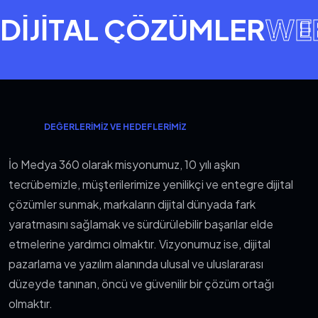
DIJITAL ÇÖZÜMLER
WEB
DEĞERLERIMIZ VE HEDEFLERIMIZ
İo Medya 360 olarak misyonumuz, 10 yılı aşkın
tecrübemizle, müşterilerimize yenilikçi ve entegre dijital
çözümler sunmak, markaların dijital dünyada fark
yaratmasını sağlamak ve sürdürülebilir başarılar elde
etmelerine yardımcı olmaktır. Vizyonumuz ise, dijital
pazarlama ve yazılım alanında ulusal ve uluslararası
düzeyde tanınan, öncü ve güvenilir bir çözüm ortağı
olmaktır.