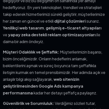
değişiyor ve biz bu değişimin ön saflarında yer almayı
hedefliyoruz. En yeni teknolojileri, trendleri ve stratejileri
takip ederek hizmetlerimizi sürekli geliştirir, müşterilerimize
her zaman en güncel ve etkili
dijital çözümleri
sunarız.
Yenilikçi web tasarım
,
gelişmiş e-ticaret altyapıları
ve
yapay zeka destekli reklam optimizasyonları
ile
daima bir adım öndeyiz.
Müşteri Odaklılık ve Şeffaflık:
Müşterilerimizin başarısı,
bizim önceliğimizdir. Onların hedeflerini anlamak,
beklentilerini aşmak ve süreç boyunca tam şeffaflıkla
iletişim kurmak en temel prensibimizdir. Her adımda açık ve
anlaşılır bilgi akışı sağlayarak,
web sitenizin
geliştirilmesinden Google Ads kampanya
performansına
kadar her detayı şeffafça paylaşırız.
Güvenilirlik ve Sorumluluk:
Verdiğimiz sözleri tutar,