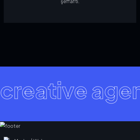
şeffaftı.
creative age