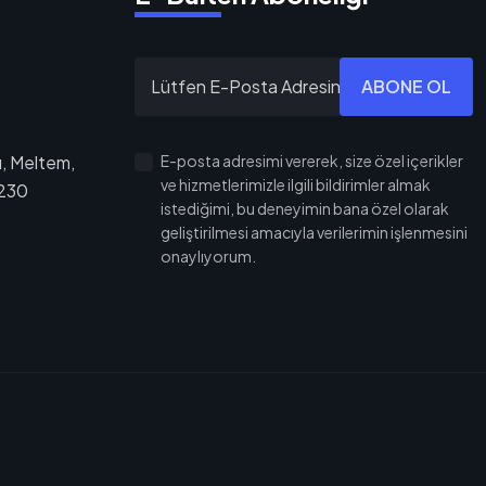
ABONE OL
, Meltem,
E-posta adresimi vererek, size özel içerikler
ve hizmetlerimizle ilgili bildirimler almak
7230
istediğimi, bu deneyimin bana özel olarak
geliştirilmesi amacıyla verilerimin işlenmesini
onaylıyorum.