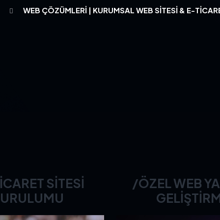
A
WEB ÇÖZÜMLERI | KURUMSAL WEB SITESI & E-TICARE
ICARET SITESI
/ÖZEL WEB YA
KURULUMU
GELIŞTIR