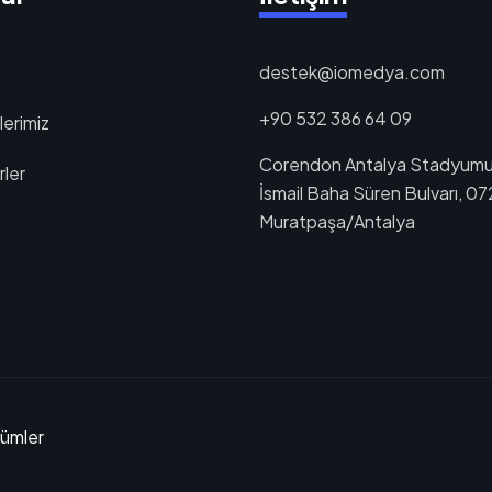
destek@iomedya.com
+90 532 386 64 09
erimiz
Corendon Antalya Stadyumu
ler
İsmail Baha Süren Bulvarı, 0
Muratpaşa/Antalya
zümler