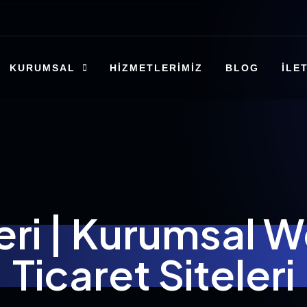
KURUMSAL
HIZMETLERIMIZ
BLOG
İLE
i | Kurumsal We
Ticaret Siteleri