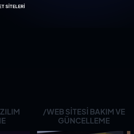
T SITELERI
ZILIM
/WEB SITESI BAKIM VE
ME
GÜNCELLEME