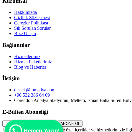
Kurumsal
Hakkımızda
Gizlilik Sözleşmesi
Çerezler Politikası
Sık Sorulan Sorular
Bize Ulaşın
Bağlantılar
Hizmetlerimiz
Hizmet Paketlerimiz
Blog ve Haberler
İletişim
destek@iomedya.com
+90 532 386 64 09
Corendon Antalya Stadyumu, Meltem, İsmail Baha Süren Bulv
E-Bülten Aboneliği
ABONE OL
E-posta adresimi vererek, size özel içerikler ve hizmetlerimizle il
Hemen Yazın!