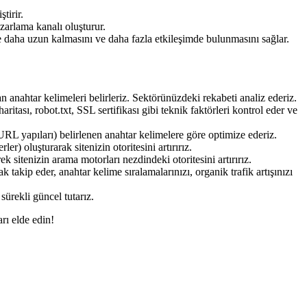
tirir.
azarlama kanalı oluşturur.
de daha uzun kalmasını ve daha fazla etkileşimde bulunmasını sağlar.
anahtar kelimeleri belirleriz. Sektörünüzdeki rekabeti analiz ederiz.
itası, robot.txt, SSL sertifikası gibi teknik faktörleri kontrol eder ve
r, URL yapıları) belirlenen anahtar kelimelere göre optimize ederiz.
er) oluşturarak sitenizin otoritesini artırırız.
k sitenizin arama motorları nezdindeki otoritesini artırırız.
akip eder, anahtar kelime sıralamalarınızı, organik trafik artışınızı
sürekli güncel tutarız.
arı elde edin!