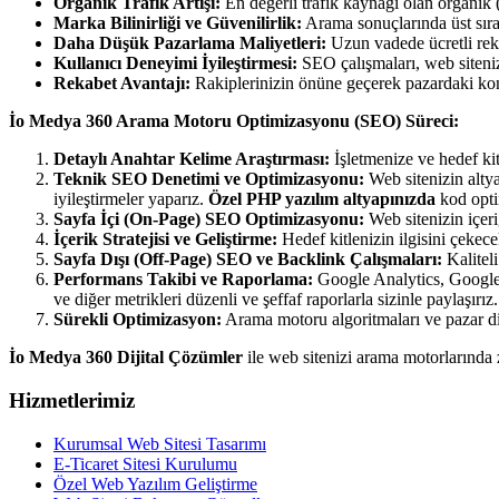
Organik Trafik Artışı:
En değerli trafik kaynağı olan organik (ü
Marka Bilinirliği ve Güvenilirlik:
Arama sonuçlarında üst sırala
Daha Düşük Pazarlama Maliyetleri:
Uzun vadede ücretli rekla
Kullanıcı Deneyimi İyileştirmesi:
SEO çalışmaları, web sitenizi
Rekabet Avantajı:
Rakiplerinizin önüne geçerek pazardaki konum
İo Medya 360 Arama Motoru Optimizasyonu (SEO) Süreci:
Detaylı Anahtar Kelime Araştırması:
İşletmenize ve hedef kit
Teknik SEO Denetimi ve Optimizasyonu:
Web sitenizin altyap
iyileştirmeler yaparız.
Özel PHP yazılım altyapınızda
kod opti
Sayfa İçi (On-Page) SEO Optimizasyonu:
Web sitenizin içeriğ
İçerik Stratejisi ve Geliştirme:
Hedef kitlenizin ilgisini çekecek
Sayfa Dışı (Off-Page) SEO ve Backlink Çalışmaları:
Kaliteli
Performans Takibi ve Raporlama:
Google Analytics, Google S
ve diğer metrikleri düzenli ve şeffaf raporlarla sizinle paylaşırız.
Sürekli Optimizasyon:
Arama motoru algoritmaları ve pazar dina
İo Medya 360 Dijital Çözümler
ile web sitenizi arama motorlarında zi
Hizmetlerimiz
Kurumsal Web Sitesi Tasarımı
E-Ticaret Sitesi Kurulumu
Özel Web Yazılım Geliştirme