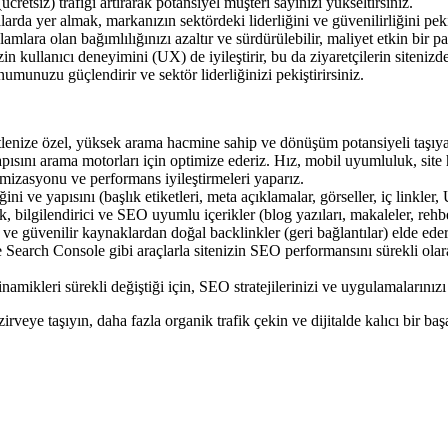
cretsiz) trafiği artırarak potansiyel müşteri sayınızı yükseltirsiniz.
rda yer almak, markanızın sektördeki liderliğini ve güvenilirliğini pekiş
mlara olan bağımlılığınızı azaltır ve sürdürülebilir, maliyet etkin bir p
n kullanıcı deneyimini (UX) de iyileştirir, bu da ziyaretçilerin siteniz
unuzu güçlendirir ve sektör liderliğinizi pekiştirirsiniz.
lenize özel, yüksek arama hacmine sahip ve dönüşüm potansiyeli taşıyan 
ısını arama motorları için optimize ederiz. Hız, mobil uyumluluk, site har
mizasyonu ve performans iyileştirmeleri yaparız.
ini ve yapısını (başlık etiketleri, meta açıklamalar, görseller, iç linkle
, bilgilendirici ve SEO uyumlu içerikler (blog yazıları, makaleler, rehberl
 ve güvenilir kaynaklardan doğal backlinkler (geri bağlantılar) elde edere
earch Console gibi araçlarla sitenizin SEO performansını sürekli olarak t
mikleri sürekli değiştiği için, SEO stratejilerinizi ve uygulamalarınızı 
rveye taşıyın, daha fazla organik trafik çekin ve dijitalde kalıcı bir baş