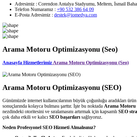
Adresimiz :
Corendon Antalya Stadyumu, Meltem, İsmail Baha
Telefon Numaramız :
+90 532 386 64 09
E-Posta Adresimiz :
destek@iomedya.com
Arama Motoru Optimizasyonu (Seo)
Anasayfa
Hizmetlerimiz
Arama Motoru Optimizasyonu (Seo)
Arama Motoru Optimizasyonu (SEO)
Günümüzde internet kullanıcılarının büyük çoğunluğu aradıkları ürün vey
sonuçlarında kolayca bulması şarttır. İşte bu noktada
Arama Motoru 
nezdindeki otoritesini ve sıralamasını artırmak için kapsamlı
SEO strat
çok daha etkili ve kalıcı
SEO başarıları
sağlıyoruz.
Neden Profesyonel SEO Hizmeti Almalısınız?